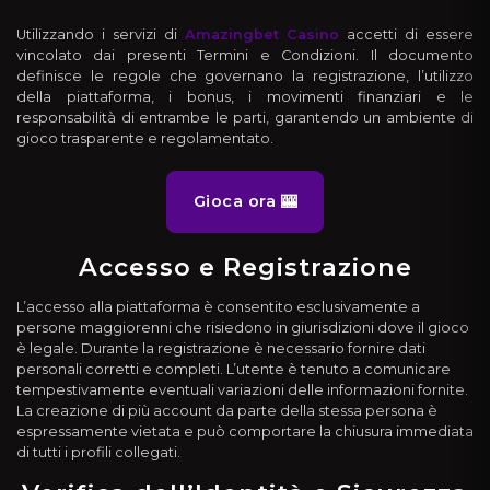
Utilizzando i servizi di
Amazingbet Casino
accetti di essere
vincolato dai presenti Termini e Condizioni. Il documento
definisce le regole che governano la registrazione, l’utilizzo
della piattaforma, i bonus, i movimenti finanziari e le
responsabilità di entrambe le parti, garantendo un ambiente di
gioco trasparente e regolamentato.
Gioca ora 🎰
Accesso e Registrazione
L’accesso alla piattaforma è consentito esclusivamente a
persone maggiorenni che risiedono in giurisdizioni dove il gioco
è legale. Durante la registrazione è necessario fornire dati
personali corretti e completi. L’utente è tenuto a comunicare
tempestivamente eventuali variazioni delle informazioni fornite.
La creazione di più account da parte della stessa persona è
espressamente vietata e può comportare la chiusura immediata
di tutti i profili collegati.