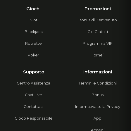
Giochi
Promozioni
Slot
Bonus di Benvenuto
Blackjack
Giri Gratuiti
Roulette
Programma VIP
Poker
Tornei
Supporto
Informazioni
Centro Assistenza
Termini e Condizioni
Chat Live
Bonus
Contattaci
Informativa sulla Privacy
Gioco Responsabile
App
Accedi