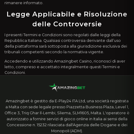
rimanere informato.
Legge Applicabile e Risoluzione
delle Controversie
I presenti Termini e Condizioni sono regolati dalle leggi della
Repubblica Italiana. Qualsiasi controversia derivante dall’uso
della piattaforma sarà sottoposta alla giurisdizione esclusiva dei
tribunali competenti secondo la normativa vigente.
Accedendo e utilizzando Amazingbet Casino, riconosci di aver
letto, compreso e accettato integralmente questi Termini e
Condizioni.
Amazingbet è gestito da E-Play24 ITA Ltd, una società registrata
a Malta con sede legale presso Piazzetta Business Plaza, Level 1,
Office 3, Triq Ghar Il-Lembi, Sliema, SLM1605, Malta. L'operatore è
autorizzato a fornire servizi di gioco online in Italia ai sensi della
Concessione n. 15232 rilasciata dall'Agenzia delle Dogane e dei
Monopoli (ADM).